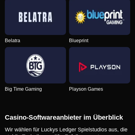
Belatra
Blueprint
Big Time Gaming
Playson Games
Casino-Softwareanbieter im Überblick
Wir wählen für Luckys Ledger Spielstudios aus, die