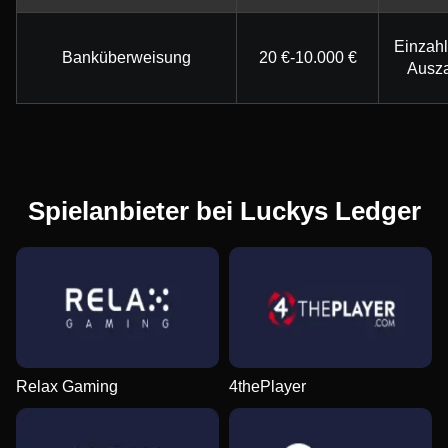
Einzah
Banküberweisung
20 €-10.000 €
Ausz
Spielanbieter bei Luckys Ledger
Relax Gaming
4thePlayer