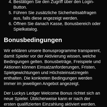
Bestätigen Sie den Zugriff über den Login-
Button.
Führen Sie zusätzliche Sicherheitsabfragen
aus, falls diese angezeigt werden.
Öffnen Sie danach Kasse, Bonusbereich oder
Spielkatalog.
Bonusbedingungen
Wir erklären unsere Bonusprogramme transparent,
damit Spieler vor der Aktivierung wissen, welche
Bedingungen gelten. Bonusbeträge, Freispiele und
Aktionen können Einsatzanforderungen, Fristen,
Spielgewichtungen und Höchsteinsatzregeln
enthalten. Die konkreten Bedingungen werden
immer im jeweiligen Angebot angezeigt.
Der Luckys Ledger Welcome Bonus richtet sich an
neue Spieler. Üblicherweise kann er nach der
ersten qualifizierten Einzahlung aktiviert werden.