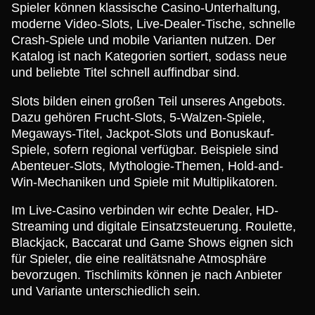
Spieler können klassische Casino-Unterhaltung,
moderne Video-Slots, Live-Dealer-Tische, schnelle
Crash-Spiele und mobile Varianten nutzen. Der
Katalog ist nach Kategorien sortiert, sodass neue
und beliebte Titel schnell auffindbar sind.
Slots bilden einen großen Teil unseres Angebots.
Dazu gehören Frucht-Slots, 5-Walzen-Spiele,
Megaways-Titel, Jackpot-Slots und Bonuskauf-
Spiele, sofern regional verfügbar. Beispiele sind
Abenteuer-Slots, Mythologie-Themen, Hold-and-
Win-Mechaniken und Spiele mit Multiplikatoren.
Im Live-Casino verbinden wir echte Dealer, HD-
Streaming und digitale Einsatzsteuerung. Roulette,
Blackjack, Baccarat und Game Shows eignen sich
für Spieler, die eine realitätsnahe Atmosphäre
bevorzugen. Tischlimits können je nach Anbieter
und Variante unterschiedlich sein.