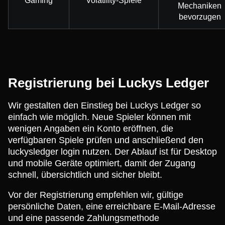
Gaming
Volatility-Spiele
Mechaniken
bevorzugen
Registrierung bei Luckys Ledger
Wir gestalten den Einstieg bei Luckys Ledger so
einfach wie möglich. Neue Spieler können mit
wenigen Angaben ein Konto eröffnen, die
verfügbaren Spiele prüfen und anschließend den
luckysledger login nutzen. Der Ablauf ist für Desktop
und mobile Geräte optimiert, damit der Zugang
schnell, übersichtlich und sicher bleibt.
Vor der Registrierung empfehlen wir, gültige
persönliche Daten, eine erreichbare E-Mail-Adresse
und eine passende Zahlungsmethode