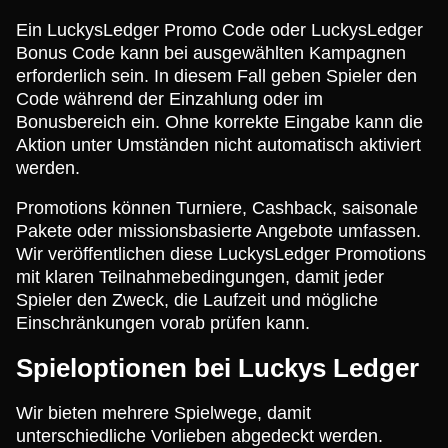
Ein LuckysLedger Promo Code oder LuckysLedger
Bonus Code kann bei ausgewählten Kampagnen
erforderlich sein. In diesem Fall geben Spieler den
Code während der Einzahlung oder im
Bonusbereich ein. Ohne korrekte Eingabe kann die
Aktion unter Umständen nicht automatisch aktiviert
werden.
Promotions können Turniere, Cashback, saisonale
Pakete oder missionsbasierte Angebote umfassen.
Wir veröffentlichen diese LuckysLedger Promotions
mit klaren Teilnahmebedingungen, damit jeder
Spieler den Zweck, die Laufzeit und mögliche
Einschränkungen vorab prüfen kann.
Spieloptionen bei Luckys Ledger
Wir bieten mehrere Spielwege, damit
unterschiedliche Vorlieben abgedeckt werden.