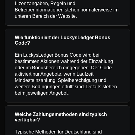
Lizenzangaben, Regeln und
Betreiberinformationen stehen normalerweise im
unteren Bereich der Website.
Wie funktioniert der LuckysLedger Bonus
Code?
Ein LuckysLedger Bonus Code wird bei
bestimmten Aktionen während der Einzahlung
oder im Bonusbereich eingegeben. Der Code
aktiviert nur Angebote, wenn Laufzeit,
Mindesteinzahlung, Spielberechtigung und
weitere Bedingungen erfüllt sind. Details stehen
beim jeweiligen Angebot.
Welche Zahlungsmethoden sind typisch
verfügbar?
Typische Methoden für Deutschland sind