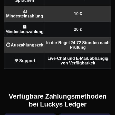
Sprachen
Dream Catcher
Aviator
Reactoonz
Mega Ball
Big Bass Crash
Dead or Alive II
Evolution Gaming
Spribe
Play’n GO
Evolution Gaming
Pragmatic Play
NetEnt
💶
10 €
Mindesteinzahlung
🏦
20 €
Mindestauszahlung
In der Regel 24-72 Stunden nach
⏱️ Auszahlungszeit
Lightning Roulette
Crash
Big Bass Bonanza
Dragon Tiger
Moonshot
The Dog House
Prüfung
Evolution Gaming
Roobet
Pragmatic Play
Evolution Gaming
SoftSwiss
Pragmatic Play
Live-Chat und E-Mail, abhängig
💬 Support
von Verfügbarkeit
Crazy Time
JetX
Wolf Gold
Side Bet City
Cash or Crash
Gates of Olympus
Verfügbare Zahlungsmethoden
Evolution Gaming
Smartsoft Gaming
Pragmatic Play
Evolution Gaming
Evolution Gaming
Pragmatic Play
bei Luckys Ledger