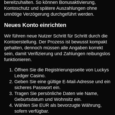
bereitzuhalten. So können Bonusaktivierung,
Kontoschutz und spätere Auszahlungen ohne
unnötige Verzögerung durchgeführt werden.
Neues Konto einrichten
Wir führen neue Nutzer Schritt für Schritt durch die
Kontoerstellung. Der Prozess ist bewusst kompakt
gehalten, dennoch müssen alle Angaben korrekt
sein, damit Verifizierung und Zahlungen reibungslos
funktionieren.
Öffnen Sie die Registrierungsseite von Luckys
Ledger Casino.
Geben Sie eine gültige E-Mail-Adresse und ein
sicheres Passwort ein.
Tragen Sie persönliche Daten wie Name,
Geburtsdatum und Wohnsitz ein.
Wählen Sie EUR als bevorzugte Währung,
sofern verfügbar.