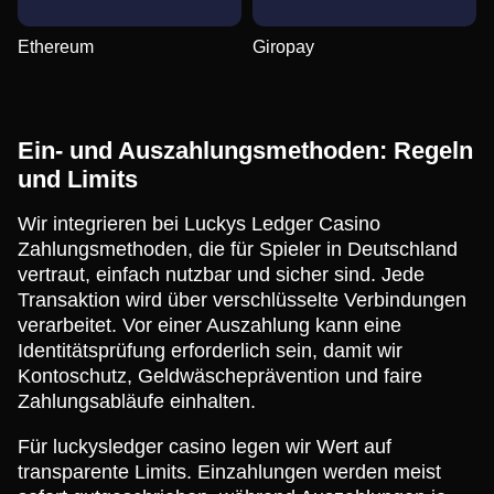
Ethereum
Giropay
Ein- und Auszahlungsmethoden: Regeln
und Limits
Wir integrieren bei Luckys Ledger Casino
Zahlungsmethoden, die für Spieler in Deutschland
vertraut, einfach nutzbar und sicher sind. Jede
Transaktion wird über verschlüsselte Verbindungen
verarbeitet. Vor einer Auszahlung kann eine
Identitätsprüfung erforderlich sein, damit wir
Kontoschutz, Geldwäscheprävention und faire
Zahlungsabläufe einhalten.
Für luckysledger casino legen wir Wert auf
transparente Limits. Einzahlungen werden meist