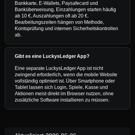
Bankkarte, E-Wallets, Paysafecard und
Banküberweisung. Einzahlungen starten häufig
ab 10 €, Auszahlungen oft ab 20 €.
Bearbeitungszeiten hängen von Methode,
Kontoprüfung und internen Sicherheitskontrollen
ab.
Gibt es eine LuckysLedger App?
Eine separate LuckysLedger App ist nicht
zwingend erforderlich, wenn die mobile Website
vollständig optimiert ist. Über Smartphone oder
Tablet lassen sich Login, Spiele, Kasse und
Aktionen meist direkt im Browser nutzen, ohne
zusätzliche Software installieren zu müssen.